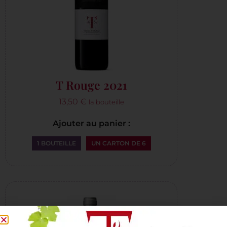
T Rouge 2021
13,50
€
la bouteille
Ajouter au panier :
1 BOUTEILLE
UN CARTON DE 6