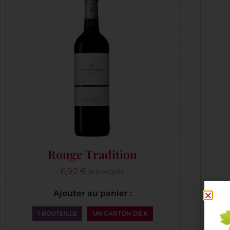
Rouge Tradition
6,90
€
la bouteille
Ajouter au panier :
1 BOUTEILLE
UN CARTON DE 6