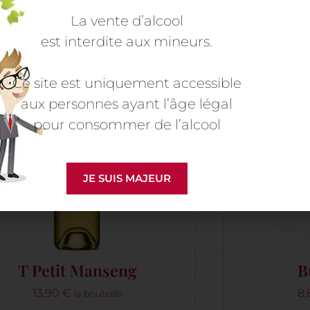
Ce site utilise des cookies pour son bon fonctionnement,
ainsi que pour mesurer son audience et améliorer nos
La vente d’alcool
publicités. Vous pouvez accepter, refuser ou personnaliser
est interdite aux mineurs.
les cookies en appuyant sur les boutons désirés. En
acceptant, vous reconnaissez que vos données
personnelles peuvent être collectées dans le but de
Ce site est uniquement accessible
personnaliser et de mesurer l'efficacité de la publicité.
Politique relative aux cookies
aux personnes ayant l’âge légal
pour consommer de l’alcool
Personnaliser
Refuser
Accepter
JE SUIS MAJEUR
T Petit Manseng
B
13,90
€
8
la bouteille