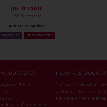
Jus de raisin
4,50
€
la bouteille
Ajouter au panier :
1 BOUTEILLE
UN CARTON DE 6
NE DU TASTET
HORAIRES D'OUVER
n Aymont-Tastet
9hOuvert du lundi au sam
ILLON
de 9h00 à 12h et de 14h30
8 28 27
Fermé le dimanche et les j
nedutastet@gmail.com