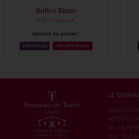
Bulles Blanc
8,80
€
la bouteille
Ajouter au panier :
1 BOUTEILLE
UN CARTON DE 6
LE DOMAI
2350 chemi
40350 POU
Tél. :
05 58 9
Mail :
domai