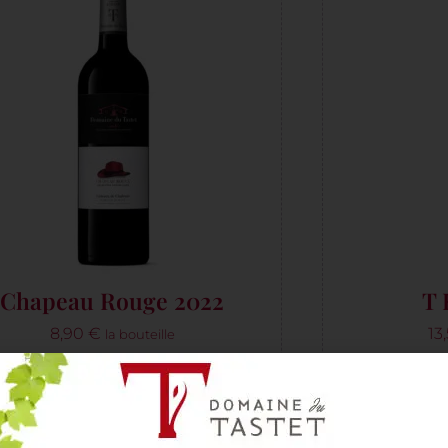
Chapeau Rouge 2022
T 
8,90
€
13
la bouteille
Ajouter au panier :
Ajou
1 BOUTEILLE
UN CARTON DE 6
1 BOUTEIL