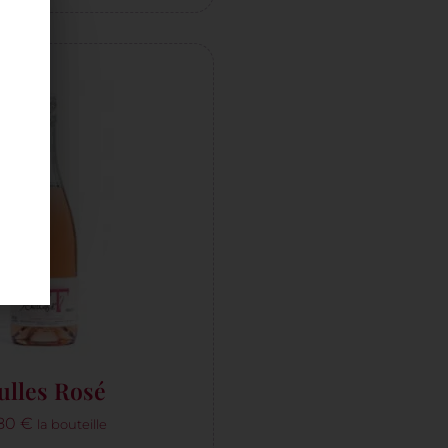
ulles Rosé
,80
€
la bouteille