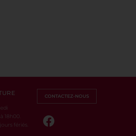
TURE
CONTACTEZ-NOUS
edi
 à 18h00.
ours fériés.