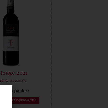
Rouge 2021
,50
€
la bouteille
ter au panier :
LE
UN CARTON DE 6
✕