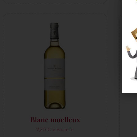
Blanc moelleux
7,20
€
la bouteille