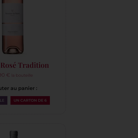
Rosé Tradition
,90
€
la bouteille
ter au panier :
LE
UN CARTON DE 6