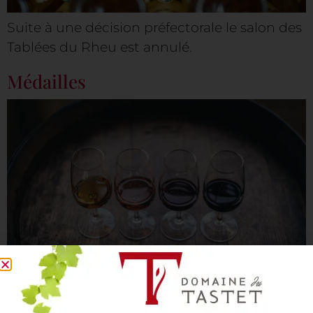
Suite à une décision préfectorale le salon des
Tablées du Rheu est annulé.
Médailles
✕
Ce site utilise des cookies pour son bon
fonctionnement, ainsi que pour mesurer
son audience et améliorer nos publicités.