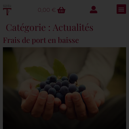
0,00
€
Catégorie :
Actualités
Frais de port en baisse